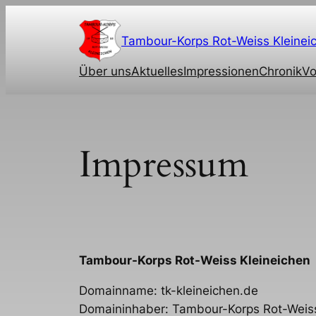
Zum
Inhalt
Tambour-Korps Rot-Weiss Kleinei
springen
Über uns
Aktuelles
Impressionen
Chronik
Vo
Impressum
Tambour-Korps Rot-Weiss Kleineichen
Domainname: tk-kleineichen.de
Domaininhaber: Tambour-Korps Rot-Weiss